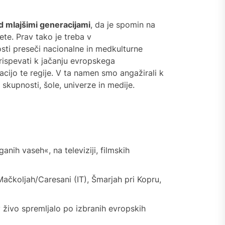
jemu slovenskega
 mlajšimi generacijami
, da je spomin na
jenjskega sloga: Zdravstvene
te. Prav tako je treba v
nosti Slovenije
sti preseči nacionalne in medkulturne
 prispevati k jačanju evropskega
acijo te regije. V ta namen smo angažirali k
 skupnosti, šole, univerze in medije.
anih vaseh«, na televiziji, filmskih
ačkoljah/Caresani (IT), Šmarjah pri Kopru,
v živo spremljalo po izbranih evropskih