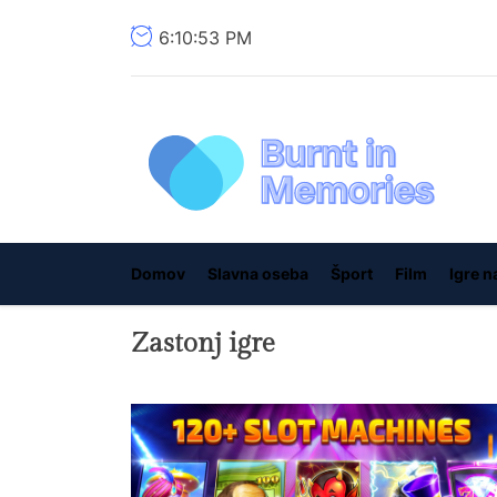
Skip
6:10:53 PM
to
the
content
Domov
Slavna oseba
Šport
Film
Igre n
Zastonj igre