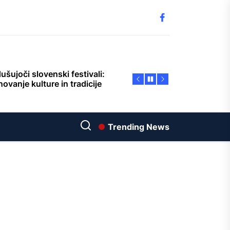
Facebook
jemu slovenskega
jenjskega sloga: Zdravstvene
nosti Slovenije
šujoči slovenski festivali:
ovanje kulture in tradicije
enski šport: Strast naroda za
Trending News
čnost in pustolovščino
novanje slovenske kulture:
kajte na živahne prireditve
 2024
ivanje Slovenije:
inantna dejstva o skritem
ulju