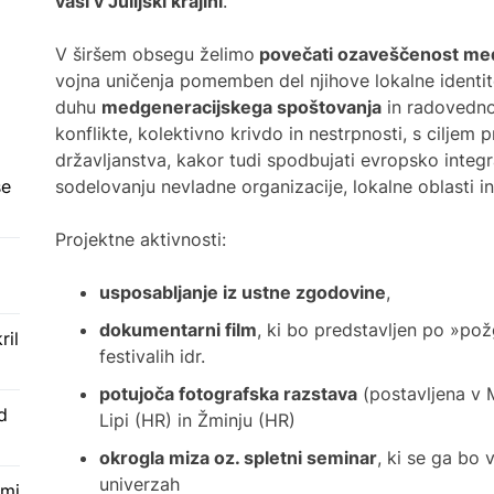
vasi v Julijski krajini
.
V ob
V širšem obsegu želimo
povečati ozaveščenost med
živl
vojna uničenja pomemben del njihove lokalne identite
pred
duhu
medgeneracijskega spoštovanja
in radovedno
konflikte, kolektivno krivdo in nestrpnosti, s ciljem
državljanstva, kakor tudi spodbujati evropsko integr
sodelovanju nevladne organizacije, lokalne oblasti in
še
Projektne aktivnosti:
usposabljanje iz ustne zgodovine
,
dokumentarni film
, ki bo predstavljen po »požg
ril
festivalih idr.
potujoča fotografska razstava
(postavljena v M
d
Lipi (HR) in Žminju (HR)
okrogla miza oz. spletni seminar
, ki se ga bo 
univerzah
kmi