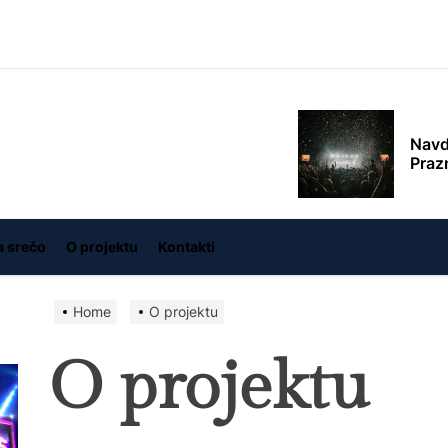
V ob
živl
pred
Burnt
in
Navdu
memories
Prazn
Slov
a srečo
O projektu
Kontakti
odli
Home
O projektu
Praz
Poku
leta
O projektu
Odkr
Fasc
drag