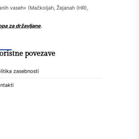
nih vaseh« (Mačkoljah, Žejanah (HR),
opa za državljane
.
oristne povezave
litika zasebnosti
ntakti