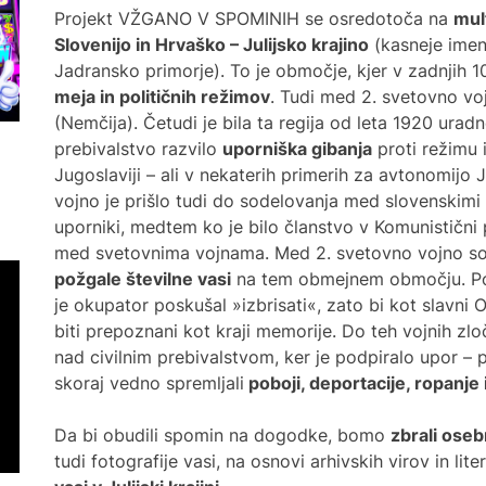
Projekt VŽGANO V SPOMINIH se osredotoča na
mul
Slovenijo in Hrvaško – Julijsko krajino
(kasneje imen
V ob
Jadransko primorje). To je območje, kjer v zadnjih 1
živl
pred
meja in političnih režimov
. Tudi med 2. svetovno vojn
(Nemčija). Četudi je bila ta regija od leta 1920 uradn
prebivalstvo razvilo
uporniška gibanja
proti režimu i
Navdu
Jugoslaviji – ali v nekaterih primerih za avtonomijo J
Prazn
vojno je prišlo tudi do sodelovanja med slovenskimi i
uporniki, medtem ko je bilo članstvo v Komunistični p
med svetovnima vojnama. Med 2. svetovno vojno s
Slov
odli
požgale številne vasi
na tem obmejnem območju. Požg
je okupator poskušal »izbrisati«, zato bi kot slavni 
biti prepoznani kot kraji memorije. Do teh vojnih zlo
Praz
nad civilnim prebivalstvom, ker je podpiralo upor –
Poku
skoraj vedno spremljali
poboji, deportacije, ropanje 
leta
Da bi obudili spomin na dogodke, bomo
zbrali ose
Odkr
tudi fotografije vasi, na osnovi arhivskih virov in li
Fasc
drag