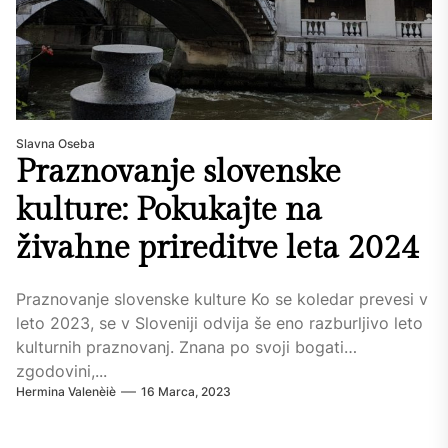
Slavna Oseba
Praznovanje slovenske
kulture: Pokukajte na
živahne prireditve leta 2024
Praznovanje slovenske kulture Ko se koledar prevesi v
leto 2023, se v Sloveniji odvija še eno razburljivo leto
kulturnih praznovanj. Znana po svoji bogati
zgodovini,...
Hermina Valenèiè
16 Marca, 2023